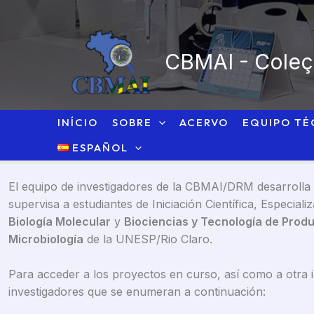
Ir
al
contenido
CBMAI - Coleçã
INÍCIO
SOBRE
ACERVO
EQUIPO TÉ
ESPAÑOL
El equipo de investigadores de la CBMAI/DRM desarrolla p
supervisa a estudiantes de Iniciación Científica, Especi
Biología Molecular
y
Biociencias y Tecnología de Produ
Microbiología
de la UNESP/Rio Claro.
Para acceder a los proyectos en curso, así como a otra 
investigadores que se enumeran a continuación: