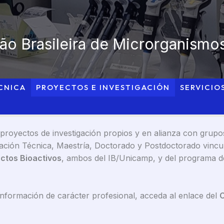
o Brasileira de Microrganismos
CNICA
PROYECTOS E INVESTIGACIÓN
SERVICIO
royectos de investigación propios y en alianza con grupos e
alización Técnica, Maestría, Doctorado y Postdoctorado vi
ctos Bioactivos
, ambos del IB/Unicamp, y del programa 
información de carácter profesional, acceda al enlace del
C