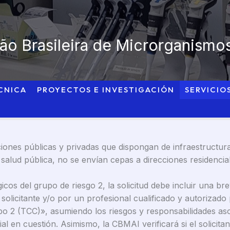
o Brasileira de Microrganismos
CNICA
PROYECTOS E INVESTIGACIÓN
SERVICIO
iones públicas y privadas que dispongan de infraestructur
alud pública, no se envían cepas a direcciones residencial
icos del grupo de riesgo 2, la solicitud debe incluir una bre
el solicitante y/o por un profesional cualificado y autorizad
o 2 (TCC)», asumiendo los riesgos y responsabilidades aso
 en cuestión. Asimismo, la CBMAI verificará si el solicit