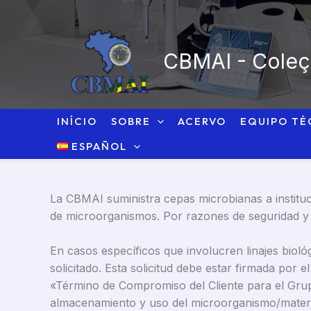
Ir
al
contenido
CBMAI - Coleçã
INÍCIO
SOBRE
ACERVO
EQUIPO TÉ
ESPAÑOL
La CBMAI suministra cepas microbianas a instituc
de microorganismos. Por razones de seguridad y s
En casos específicos que involucren linajes biológ
solicitado. Esta solicitud debe estar firmada por 
«Término de Compromiso del Cliente para el Grup
almacenamiento y uso del microorganismo/material