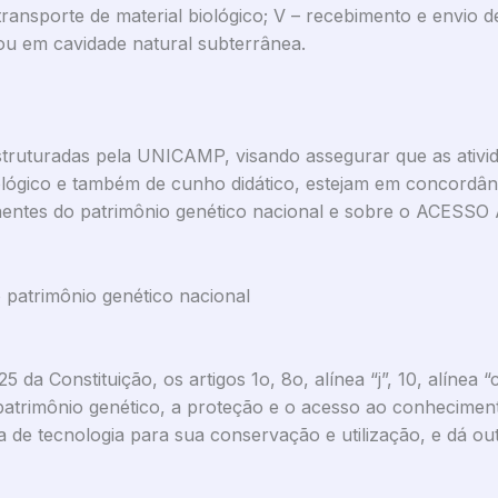
transporte de material biológico; V – recebimento e envio de 
ou em cavidade natural subterrânea.
estruturadas pela UNICAMP, visando assegurar que as ativi
ológico e também de cunho didático, estejam em concordân
tes do patrimônio genético nacional e sobre o ACE
patrimônio genético nacional
5 da Constituição, os artigos 1o, 8o, alínea “j”, 10, alínea
patrimônio genético, a proteção e o acesso ao conhecimento
a de tecnologia para sua conservação e utilização, e dá ou