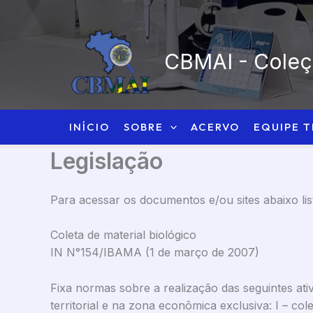
Ir
para
o
CBMAI - Coleçã
conteúdo
INÍCIO
SOBRE
ACERVO
EQUIPE 
Legislação
Para acessar os documentos e/ou sites abaixo li
Coleta de material biológico
IN N°154/IBAMA (1 de março de 2007)
Fixa normas sobre a realização das seguintes ativi
territorial e na zona econômica exclusiva: I – col