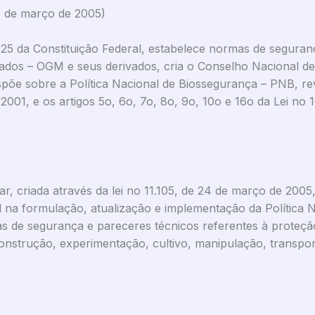
24 de março de 2005)
. 225 da Constituição Federal, estabelece normas de seguran
dos – OGM e seus derivados, cria o Conselho Nacional d
õe sobre a Política Nacional de Biossegurança – PNB, revo
2001, e os artigos 5o, 6o, 7o, 8o, 9o, 10o e 16o da Lei no
r, criada através da lei no 11.105, de 24 de março de 2005,
 na formulação, atualização e implementação da Política 
 de segurança e pareceres técnicos referentes à proteç
construção, experimentação, cultivo, manipulação, transp