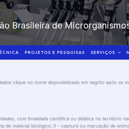
o Brasileira de Microrganismos
TÉCNICA
PROJETOS E PESQUISAS
SERVIÇOS
stados clique no nome disponibilizado em negrito após os 
dades, com finalidade científica ou didática no território n
eta de material biológico; II – captura ou marcação de animai