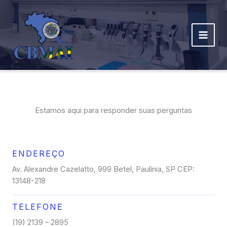
Ir
para
o
conteúdo
Estamos aqui para responder suas perguntas
ENDEREÇO
Av. Alexandre Cazelatto, 999 Betel, Paulínia, SP CEP:
13148-218
TELEFONE
(19) 2139 – 2895