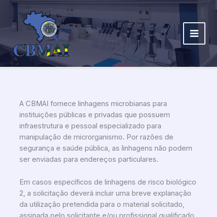
Ir
para
o
conteúdo
A CBMAI fornece linhagens microbianas para
instituições públicas e privadas que possuem
infraestrutura e pessoal especializado para
manipulação de
microrganismo
. Por razões de
segurança e saúde pública, as linhagens não podem
ser enviadas para endereços particulares.
Em casos específicos de linhagens de risco biológico
2, a solicitação deverá incluir uma breve explanação
da utilização pretendida para o material solicitado,
assinada pelo solicitante e/ou profissional qualificado